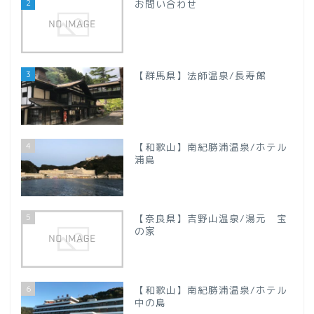
2
お問い合わせ
甲信越地方
【新潟県】
3
【群馬県】法師温泉/長寿館
【山梨県】
四国地方
4
【和歌山】南紀勝浦温泉/ホテル
【徳島県】
浦島
【香川県】
5
【奈良県】吉野山温泉/湯元 宝
の家
【愛媛県】
九州地方
6
【和歌山】南紀勝浦温泉/ホテル
中の島
【大分県】