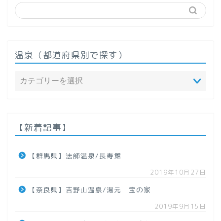
温泉（都道府県別で探す）
ホーム
温泉（都道府県で探す）
【新着記事】
北海道
【群馬県】法師温泉/長寿館
2019年10月27日
東北地方
【奈良県】吉野山温泉/湯元 宝の家
【青森県】
2019年9月15日