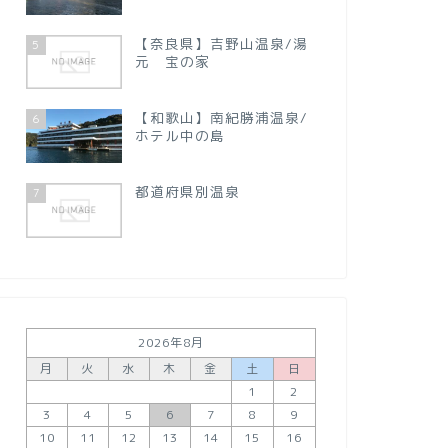
【奈良県】吉野山温泉/湯
5
元 宝の家
【和歌山】南紀勝浦温泉/
6
ホテル中の島
都道府県別温泉
7
2026年8月
月
火
水
木
金
土
日
1
2
3
4
5
6
7
8
9
10
11
12
13
14
15
16