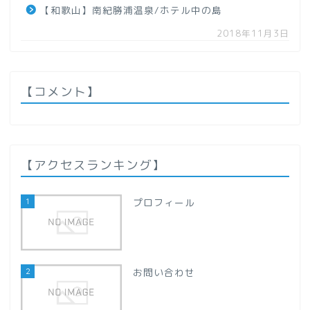
【和歌山】南紀勝浦温泉/ホテル中の島
【秋田県】
2018年11月3日
【山形県】
関東地方
【コメント】
【群馬県】
【栃木県】
【アクセスランキング】
【千葉県】
1
プロフィール
【埼玉県】
2
お問い合わせ
甲信越地方