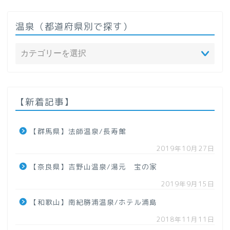
温泉（都道府県別で探す）
ホーム
温泉（都道府県で探す）
【新着記事】
北海道
【群馬県】法師温泉/長寿館
2019年10月27日
東北地方
【奈良県】吉野山温泉/湯元 宝の家
【青森県】
2019年9月15日
【和歌山】南紀勝浦温泉/ホテル浦島
【岩手県】
2018年11月11日