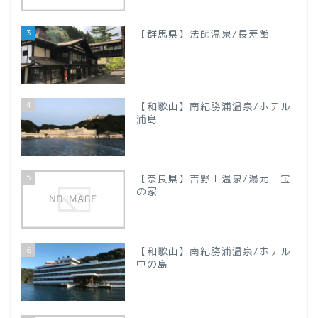
【新潟県】
3
【群馬県】法師温泉/長寿館
【山梨県】
四国地方
4
【和歌山】南紀勝浦温泉/ホテル
【徳島県】
浦島
【香川県】
5
【奈良県】吉野山温泉/湯元 宝
の家
【愛媛県】
九州地方
6
【和歌山】南紀勝浦温泉/ホテル
中の島
【大分県】
プロフィール