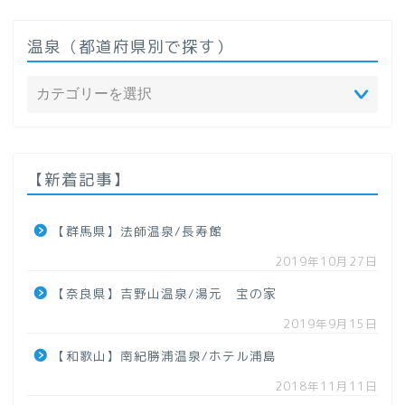
温泉（都道府県別で探す）
ホーム
温泉（都道府県で探す）
【新着記事】
北海道
【群馬県】法師温泉/長寿館
2019年10月27日
東北地方
【奈良県】吉野山温泉/湯元 宝の家
【青森県】
2019年9月15日
【和歌山】南紀勝浦温泉/ホテル浦島
【岩手県】
2018年11月11日