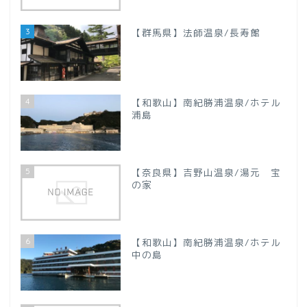
【新潟県】
3
【群馬県】法師温泉/長寿館
【山梨県】
四国地方
4
【和歌山】南紀勝浦温泉/ホテル
【徳島県】
浦島
【香川県】
5
【奈良県】吉野山温泉/湯元 宝
の家
【愛媛県】
九州地方
6
【和歌山】南紀勝浦温泉/ホテル
中の島
【大分県】
プロフィール