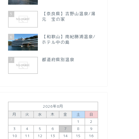
【奈良県】吉野山温泉/湯
5
元 宝の家
【和歌山】南紀勝浦温泉/
6
ホテル中の島
都道府県別温泉
7
2026年8月
月
火
水
木
金
土
日
1
2
3
4
5
6
7
8
9
10
11
12
13
14
15
16