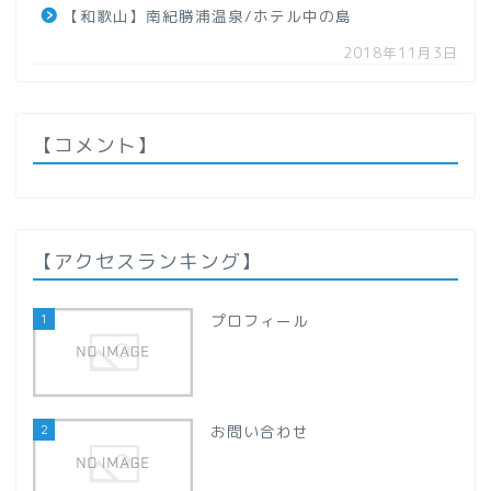
【和歌山】南紀勝浦温泉/ホテル中の島
【秋田県】
2018年11月3日
【山形県】
関東地方
【コメント】
【群馬県】
【栃木県】
【アクセスランキング】
【千葉県】
1
プロフィール
【埼玉県】
2
お問い合わせ
甲信越地方