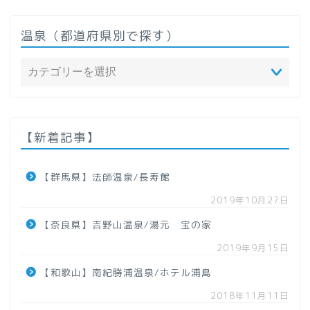
温泉（都道府県別で探す）
ホーム
温泉（都道府県で探す）
【新着記事】
北海道
【群馬県】法師温泉/長寿館
2019年10月27日
東北地方
【奈良県】吉野山温泉/湯元 宝の家
【青森県】
2019年9月15日
【和歌山】南紀勝浦温泉/ホテル浦島
【岩手県】
2018年11月11日