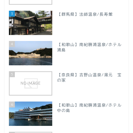
【新潟県】
3
【群馬県】法師温泉/長寿館
【山梨県】
四国地方
4
【和歌山】南紀勝浦温泉/ホテル
【徳島県】
浦島
【香川県】
5
【奈良県】吉野山温泉/湯元 宝
の家
【愛媛県】
九州地方
6
【和歌山】南紀勝浦温泉/ホテル
中の島
【大分県】
プロフィール