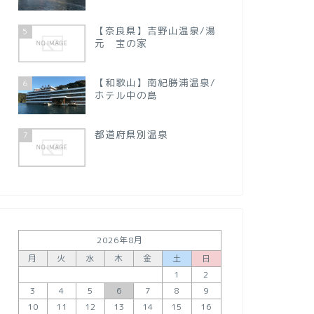
【奈良県】吉野山温泉/湯
5
元 宝の家
【和歌山】南紀勝浦温泉/
6
ホテル中の島
都道府県別温泉
7
2026年8月
月
火
水
木
金
土
日
1
2
3
4
5
6
7
8
9
10
11
12
13
14
15
16