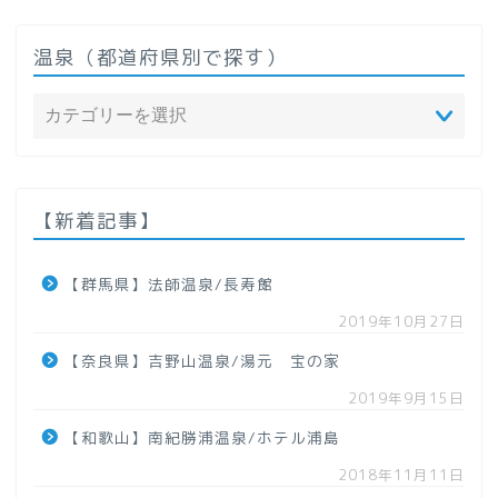
温泉（都道府県別で探す）
ホーム
温泉（都道府県で探す）
【新着記事】
北海道
【群馬県】法師温泉/長寿館
2019年10月27日
東北地方
【奈良県】吉野山温泉/湯元 宝の家
【青森県】
2019年9月15日
【和歌山】南紀勝浦温泉/ホテル浦島
【岩手県】
2018年11月11日