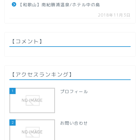
【和歌山】南紀勝浦温泉/ホテル中の島
【秋田県】
2018年11月3日
【山形県】
関東地方
【コメント】
【群馬県】
【栃木県】
【アクセスランキング】
【千葉県】
1
プロフィール
【埼玉県】
2
お問い合わせ
甲信越地方