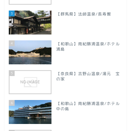
【新潟県】
3
【群馬県】法師温泉/長寿館
【山梨県】
四国地方
4
【和歌山】南紀勝浦温泉/ホテル
【徳島県】
浦島
【香川県】
5
【奈良県】吉野山温泉/湯元 宝
の家
【愛媛県】
九州地方
6
【和歌山】南紀勝浦温泉/ホテル
中の島
【大分県】
プロフィール