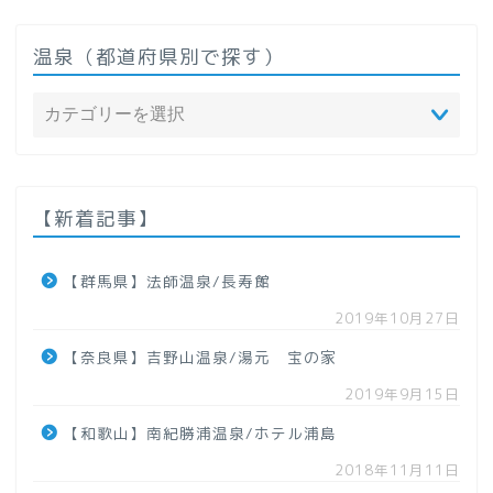
温泉（都道府県別で探す）
ホーム
温泉（都道府県で探す）
【新着記事】
北海道
【群馬県】法師温泉/長寿館
2019年10月27日
東北地方
【奈良県】吉野山温泉/湯元 宝の家
【青森県】
2019年9月15日
【和歌山】南紀勝浦温泉/ホテル浦島
【岩手県】
2018年11月11日