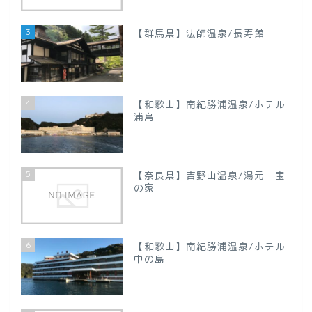
【新潟県】
3
【群馬県】法師温泉/長寿館
【山梨県】
四国地方
4
【和歌山】南紀勝浦温泉/ホテル
【徳島県】
浦島
【香川県】
5
【奈良県】吉野山温泉/湯元 宝
の家
【愛媛県】
九州地方
6
【和歌山】南紀勝浦温泉/ホテル
中の島
【大分県】
プロフィール