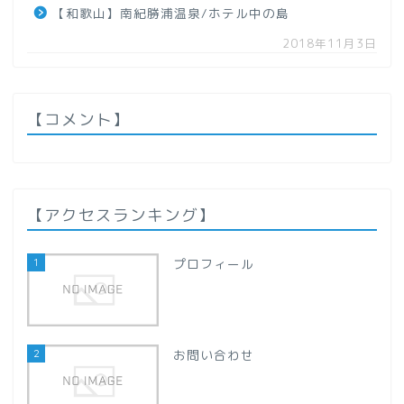
【和歌山】南紀勝浦温泉/ホテル中の島
【秋田県】
2018年11月3日
【山形県】
関東地方
【コメント】
【群馬県】
【栃木県】
【アクセスランキング】
【千葉県】
1
プロフィール
【埼玉県】
2
お問い合わせ
甲信越地方