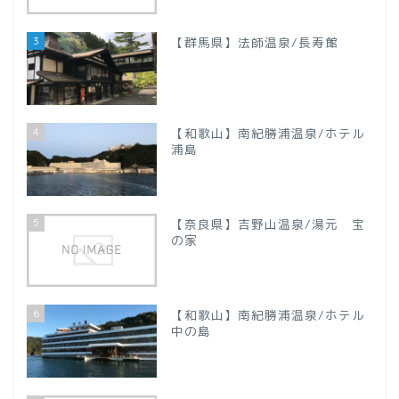
【新潟県】
3
【群馬県】法師温泉/長寿館
【山梨県】
四国地方
4
【和歌山】南紀勝浦温泉/ホテル
【徳島県】
浦島
【香川県】
5
【奈良県】吉野山温泉/湯元 宝
の家
【愛媛県】
九州地方
6
【和歌山】南紀勝浦温泉/ホテル
中の島
【大分県】
プロフィール