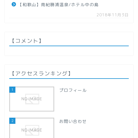
【和歌山】南紀勝浦温泉/ホテル中の島
【秋田県】
2018年11月3日
【山形県】
関東地方
【コメント】
【群馬県】
【栃木県】
【アクセスランキング】
【千葉県】
1
プロフィール
【埼玉県】
2
お問い合わせ
甲信越地方