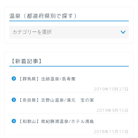
温泉（都道府県別で探す）
ホーム
温泉（都道府県で探す）
【新着記事】
北海道
【群馬県】法師温泉/長寿館
2019年10月27日
東北地方
【奈良県】吉野山温泉/湯元 宝の家
【青森県】
2019年9月15日
【和歌山】南紀勝浦温泉/ホテル浦島
【岩手県】
2018年11月11日