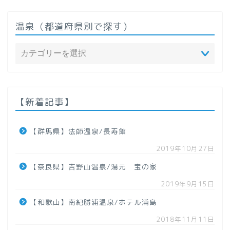
温泉（都道府県別で探す）
ホーム
温泉（都道府県で探す）
【新着記事】
北海道
【群馬県】法師温泉/長寿館
2019年10月27日
東北地方
【奈良県】吉野山温泉/湯元 宝の家
【青森県】
2019年9月15日
【和歌山】南紀勝浦温泉/ホテル浦島
【岩手県】
2018年11月11日