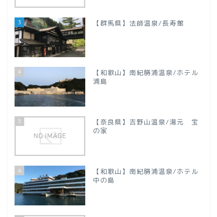
【新潟県】
3
【群馬県】法師温泉/長寿館
【山梨県】
四国地方
4
【和歌山】南紀勝浦温泉/ホテル
【徳島県】
浦島
【香川県】
5
【奈良県】吉野山温泉/湯元 宝
の家
【愛媛県】
九州地方
6
【和歌山】南紀勝浦温泉/ホテル
中の島
【大分県】
プロフィール