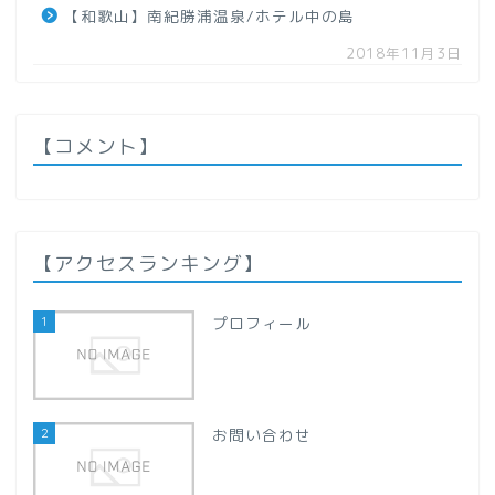
【和歌山】南紀勝浦温泉/ホテル中の島
【秋田県】
2018年11月3日
【山形県】
関東地方
【コメント】
【群馬県】
【栃木県】
【アクセスランキング】
【千葉県】
1
プロフィール
【埼玉県】
2
お問い合わせ
甲信越地方