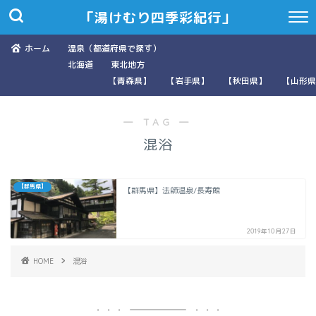
「湯けむり四季彩紀行」
ホーム
温泉（都道府県で探す）
北海道
東北地方
【青森県】
【岩手県】
【秋田県】
【山形県
― TAG ―
混浴
【群馬県】
【群馬県】法師温泉/長寿館
2019年10月27日
HOME
混浴