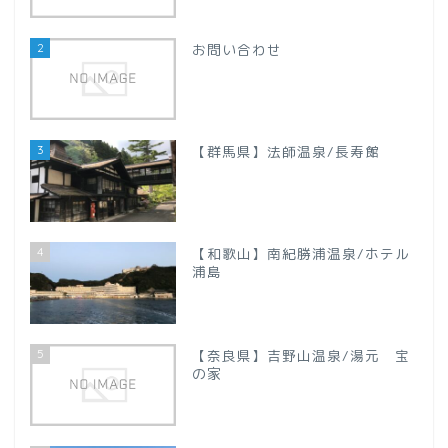
2
お問い合わせ
甲信越地方
【新潟県】
3
【群馬県】法師温泉/長寿館
【山梨県】
四国地方
4
【和歌山】南紀勝浦温泉/ホテル
浦島
【徳島県】
【香川県】
5
【奈良県】吉野山温泉/湯元 宝
の家
【愛媛県】
九州地方