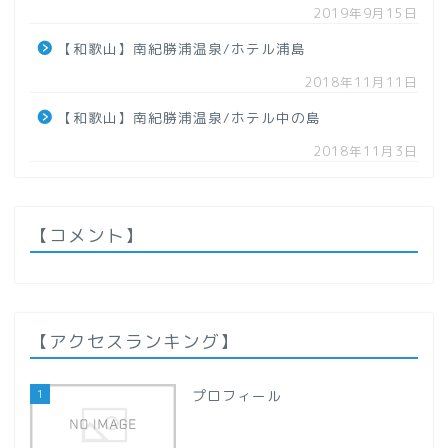
【青森県】
2019年9月15日
【和歌山】南紀勝浦温泉/ホテル浦島
【岩手県】
2018年11月11日
【和歌山】南紀勝浦温泉/ホテル中の島
【秋田県】
2018年11月3日
【山形県】
関東地方
【コメント】
【群馬県】
【栃木県】
【アクセスランキング】
【千葉県】
1
プロフィール
【埼玉県】